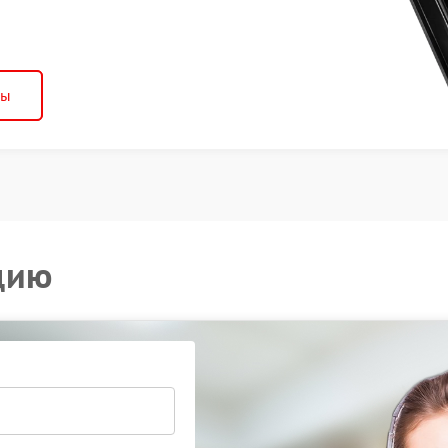
ны
цию