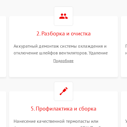
2. Разборка и очистка
Аккуратный демонтаж системы охлаждения и
отключение шлейфов вентиляторов. Удаление
старой термопасты с кристалла графического
Подробнее
чипа и термопрокладок с банок памяти и зоны
VRM. Очистка платы от пыли и окислов.
5. Профилактика и сборка
Нанесение качественной термопасты или