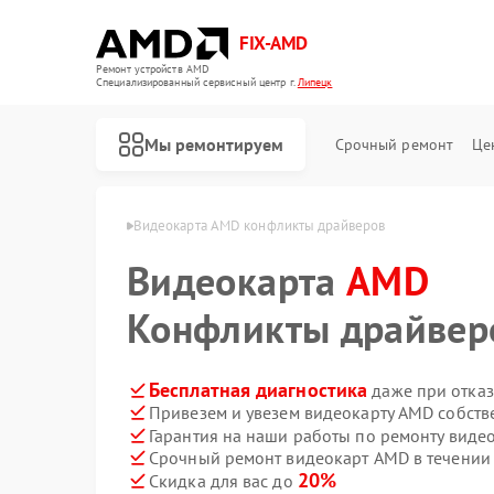
FIX-AMD
Ремонт устройств AMD
Специализированный cервисный центр г.
Липецк
Мы ремонтируем
Срочный ремонт
Це
карт AMD в Липецке
Видеокарта AMD конфликты драйверов
Видеокарта
AMD
Конфликты драйвер
Бесплатная диагностика
даже при отказ
Привезем и увезем видеокарту AMD собств
Гарантия на наши работы по ремонту вид
Срочный ремонт видеокарт AMD в течении
20%
Скидка для вас до