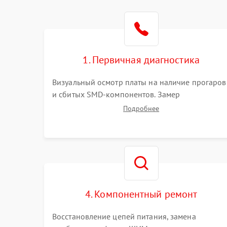
1. Первичная диагностика
Визуальный осмотр платы на наличие прогаров
и сбитых SMD-компонентов. Замер
сопротивлений на линиях питания PCI-E и
Подробнее
дополнительных разъемах 12V. Проверка на
короткое замыкание основных дросселей
питания GPU и памяти.
4. Компонентный ремонт
Восстановление цепей питания, замена