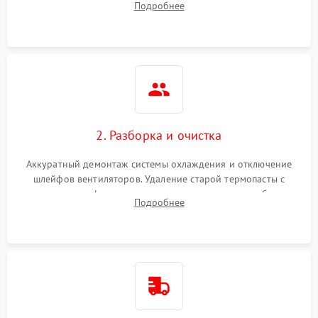
Подробнее
короткое замыкание основных дросселей питания GPU и
Режим работы
памяти.
ПО/Микропрограмма
2. Разборка и очистка
Аккуратный демонтаж системы охлаждения и отключение
шлейфов вентиляторов. Удаление старой термопасты с
кристалла графического чипа и термопрокладок с банок
Подробнее
памяти и зоны VRM. Очистка платы от пыли и окислов.