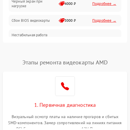
Черный экран при
4000 ₽
Подробнее →
нагрузке
Электропитание
Сбои BIOS видеокарты
3000 ₽
Подробнее →
ПО
Нестабильная работа
Электронные компоненты
после обновления
2000 ₽
Подробнее →
драйверов
Интерфейсы
Этапы ремонта видеокарты AMD
Общие поломки
Система охлаждения
Экран (дисплей)
1. Первичная диагностика
Программные сбои
Визуальный осмотр платы на наличие прогаров и сбитых
SMD-компонентов. Замер сопротивлений на линиях питания
Механические повреждения
PCI-E и дополнительных разъемах 12V. Проверка на