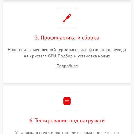
5. Профилактика и сборка
Нанесение качественной термопасты или фазового перехода
на кристалл GPU. Подбор и установка новых
термопрокладок правильной толщины на память и цепи
Подробнее
питания. Монтаж радиатора и бэкплейта, подключение и
проверка кулеров.
6. Тестирование под нагрузкой
Установка в стенд и прогон длительных стресс-тестов