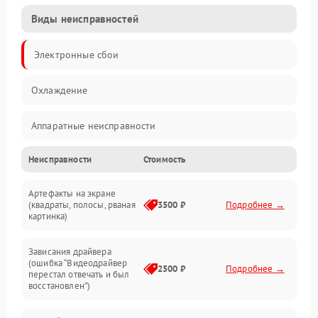
Виды неисправностей
Электронные сбои
Охлаждение
Аппаратные неисправности
Неисправности
Стоимость
Перегрев и термопроблемы
Артефакты на экране
Видео
(квадраты, полосы, рваная
3500 ₽
Подробнее →
картинка)
Программные ошибки
Зависания драйвера
(ошибка “Видеодрайвер
Интерфейсные и коммуникационные проблемы
2500 ₽
Подробнее →
перестал отвечать и был
восстановлен”)
Питание