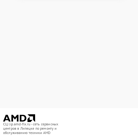
СЦ lip.amd-fix.ru - сеть сервисных
центров в Липецке по ремонту и
обслуживанию техники AMD