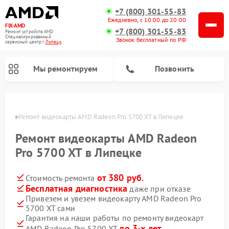
+7 (800) 301-55-83
Ежедневно, с 10:00 до 20:00
FIX-AMD
+7 (800) 301-55-83
Ремонт устройств AMD
Специализированный
Звонок бесплатный по РФ
cервисный центр г.
Липецк
Мы ремонтируем
Позвонить
пецке
Ремонт видеокарты AMD Radeon Pro 5700 XT в Липецке
Ремонт видеокарты AMD Radeon
Pro 5700 XT в Липецке
от 380 руб.
Стоимость ремонта
Бесплатная диагностика
даже при отказе
Привезем и увезем видеокарту AMD Radeon Pro
5700 XT сами
Гарантия на наши работы по ремонту видеокарт
до 3-х лет
AMD Radeon Pro 5700 XT