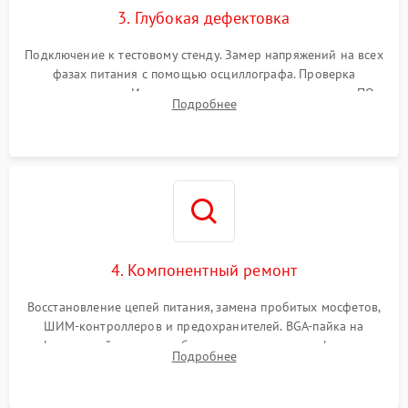
3. Глубокая дефектовка
Подключение к тестовому стенду. Замер напряжений на всех
фазах питания с помощью осциллографа. Проверка
инициализации. Использование специализированного ПО
Подробнее
MATS
4. Компонентный ремонт
Восстановление цепей питания, замена пробитых мосфетов,
ШИМ-контроллеров и предохранителей. BGA-пайка на
инфракрасной станции реболлинг или замена графического
Подробнее
чипа и дефектной памяти GDDR. Прошивка BIOS
программатором.