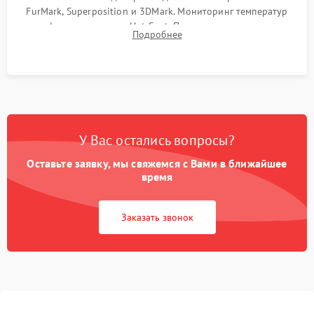
FurMark, Superposition и 3DMark. Мониторинг температур
графического чипа и Hot Spot. Проверка на отсутствие
Подробнее
артефактов изображения, вылетов драйвера и зависаний.
У Вас остались вопросы?
Оставьте заявку, мы свяжемся с Вами в ближайшее
время
Заказать звонок