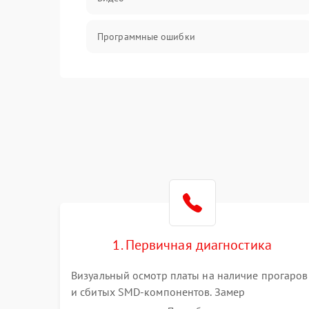
Программные ошибки
Интерфейсные и коммуникационные
проблемы
Питание
Электропитание
ПО
Электронные компоненты
1. Первичная диагностика
Визуальный осмотр платы на наличие прогаров
Интерфейсы
и сбитых SMD-компонентов. Замер
сопротивлений на линиях питания PCI-E и