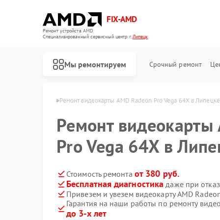
FIX-AMD
Ремонт устройств AMD
Специализированный cервисный центр г.
Липецк
Мы ремонтируем
Срочный ремонт
Це
карт AMD в Липецке
Ремонт видеокарты AMD Radeon Pro Vega 64X в Липецке
Ремонт видеокарты
Pro Vega 64X в Липе
от 380 руб.
Стоимость ремонта
Бесплатная диагностика
даже при отказ
Привезем и увезем видеокарту AMD Radeon
Гарантия на наши работы по ремонту виде
до 3-х лет