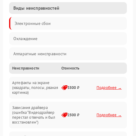
Виды неисправностей
Электронные сбои
Охлаждение
Аппаратные неисправности
Неисправности
Стоимость
Перегрев и термопроблемы
Артефакты на экране
Видео
(квадраты, полосы, рваная
3500 ₽
Подробнее →
картинка)
Программные ошибки
Зависания драйвера
(ошибка “Видеодрайвер
Интерфейсные и коммуникационные проблемы
2500 ₽
Подробнее →
перестал отвечать и был
восстановлен”)
Питание