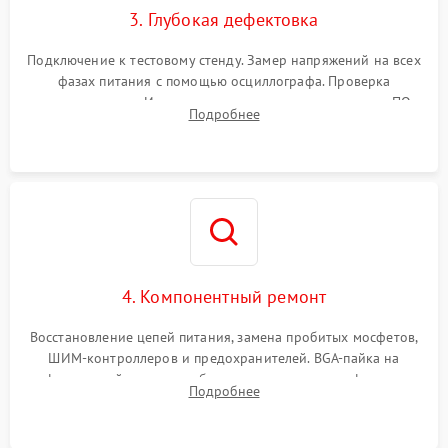
3. Глубокая дефектовка
Подключение к тестовому стенду. Замер напряжений на всех
фазах питания с помощью осциллографа. Проверка
инициализации. Использование специализированного ПО
Подробнее
MATS
4. Компонентный ремонт
Восстановление цепей питания, замена пробитых мосфетов,
ШИМ-контроллеров и предохранителей. BGA-пайка на
инфракрасной станции реболлинг или замена графического
Подробнее
чипа и дефектной памяти GDDR. Прошивка BIOS
программатором.