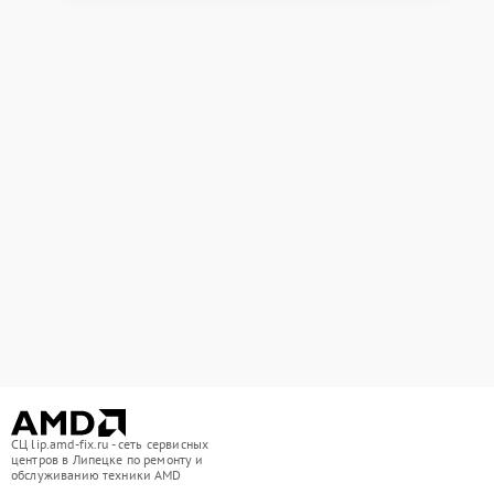
СЦ lip.amd-fix.ru - сеть сервисных
центров в Липецке по ремонту и
обслуживанию техники AMD