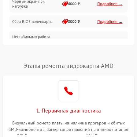
Черный экран при
4000 ₽
Подробнее →
нагрузке
Электропитание
Сбои BIOS видеокарты
3000 ₽
Подробнее →
ПО
Нестабильная работа
Электронные компоненты
после обновления
2000 ₽
Подробнее →
драйверов
Интерфейсы
Этапы ремонта видеокарты AMD
Общие поломки
Система охлаждения
Экран (дисплей)
1. Первичная диагностика
Программные сбои
Визуальный осмотр платы на наличие прогаров и сбитых
SMD-компонентов. Замер сопротивлений на линиях питания
Механические повреждения
PCI-E и дополнительных разъемах 12V. Проверка на