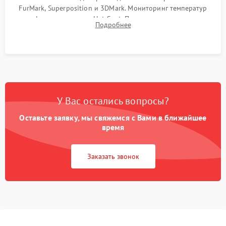
FurMark, Superposition и 3DMark. Мониторинг температур
графического чипа и Hot Spot. Проверка на отсутствие
Подробнее
артефактов изображения, вылетов драйвера и зависаний.
У Вас остались вопросы?
Оставьте заявку, мы свяжемся с Вами в ближайшее
время
Заказать звонок