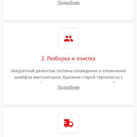
Подробнее
короткое замыкание основных дросселей питания GPU и
Режим работы
памяти.
ПО/Микропрограмма
2. Разборка и очистка
Аккуратный демонтаж системы охлаждения и отключение
шлейфов вентиляторов. Удаление старой термопасты с
кристалла графического чипа и термопрокладок с банок
Подробнее
памяти и зоны VRM. Очистка платы от пыли и окислов.