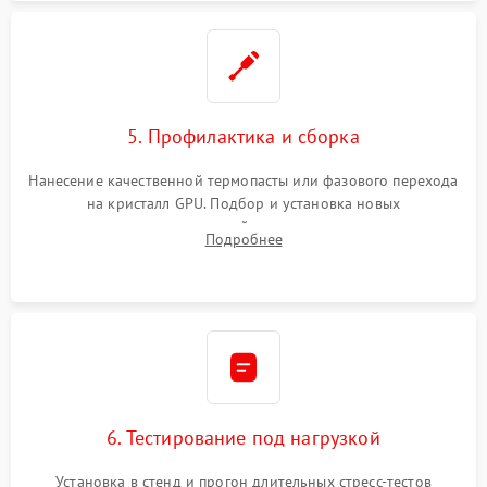
5. Профилактика и сборка
Нанесение качественной термопасты или фазового перехода
на кристалл GPU. Подбор и установка новых
термопрокладок правильной толщины на память и цепи
Подробнее
питания. Монтаж радиатора и бэкплейта, подключение и
проверка кулеров.
6. Тестирование под нагрузкой
Установка в стенд и прогон длительных стресс-тестов