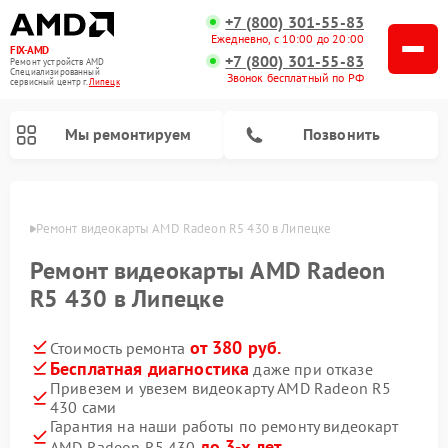
+7 (800) 301-55-83
Ежедневно, с 10:00 до 20:00
FIX-AMD
+7 (800) 301-55-83
Ремонт устройств AMD
Специализированный
Звонок бесплатный по РФ
cервисный центр г.
Липецк
Мы ремонтируем
Позвонить
пецке
Ремонт видеокарты AMD Radeon R5 430 в Липецке
Ремонт видеокарты AMD Radeon
R5 430 в Липецке
от 380 руб.
Стоимость ремонта
Бесплатная диагностика
даже при отказе
Привезем и увезем видеокарту AMD Radeon R5
430 сами
Гарантия на наши работы по ремонту видеокарт
до 3-х лет
AMD Radeon R5 430