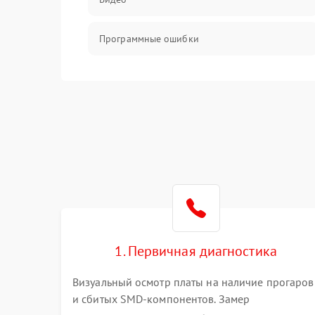
Программные ошибки
Интерфейсные и коммуникационные
проблемы
Питание
Электропитание
ПО
Электронные компоненты
1. Первичная диагностика
Визуальный осмотр платы на наличие прогаров
Интерфейсы
и сбитых SMD-компонентов. Замер