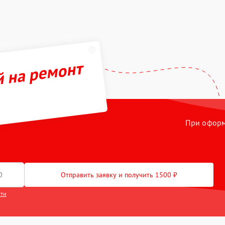
й на ремонт
При оформл
Отправить заявку и получить 1500 ₽
сти