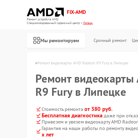
FIX-AMD
Ремонт устройств AMD
Специализированный cервисный центр г.
Липецк
Мы ремонтируем
Срочный ремонт
Це
карт AMD в Липецке
Ремонт видеокарты AMD Radeon R9 Fury в Липецке
Ремонт видеокарты
R9 Fury в Липецке
от 380 руб.
Стоимость ремонта
Бесплатная диагностика
даже при отказ
Привезем и увезем видеокарту AMD Radeon
Гарантия на наши работы по ремонту виде
х лет