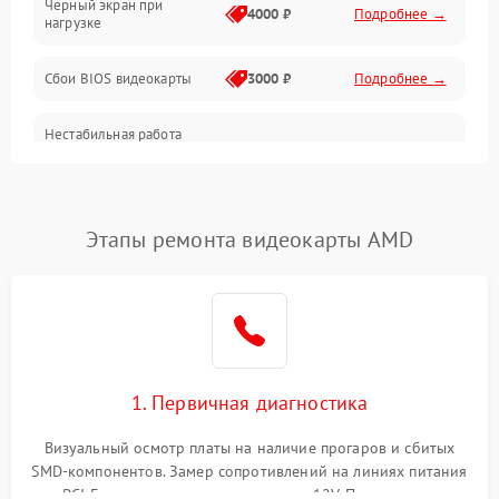
Черный экран при
4000 ₽
Подробнее →
нагрузке
Электропитание
Сбои BIOS видеокарты
3000 ₽
Подробнее →
ПО
Нестабильная работа
Электронные компоненты
после обновления
2000 ₽
Подробнее →
драйверов
Интерфейсы
Этапы ремонта видеокарты AMD
Общие поломки
Система охлаждения
Экран (дисплей)
1. Первичная диагностика
Программные сбои
Визуальный осмотр платы на наличие прогаров и сбитых
SMD-компонентов. Замер сопротивлений на линиях питания
Механические повреждения
PCI-E и дополнительных разъемах 12V. Проверка на