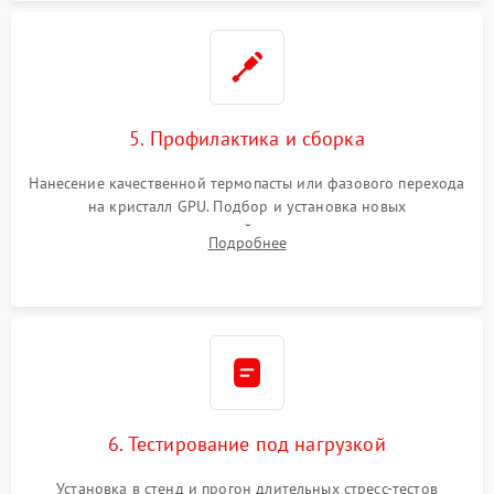
5. Профилактика и сборка
Нанесение качественной термопасты или фазового перехода
на кристалл GPU. Подбор и установка новых
термопрокладок правильной толщины на память и цепи
Подробнее
питания. Монтаж радиатора и бэкплейта, подключение и
проверка кулеров.
6. Тестирование под нагрузкой
Установка в стенд и прогон длительных стресс-тестов