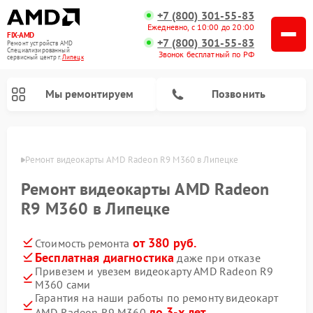
+7 (800) 301-55-83
Ежедневно, с 10:00 до 20:00
FIX-AMD
+7 (800) 301-55-83
Ремонт устройств AMD
Специализированный
Звонок бесплатный по РФ
cервисный центр г.
Липецк
Мы ремонтируем
Позвонить
пецке
Ремонт видеокарты AMD Radeon R9 M360 в Липецке
Ремонт видеокарты AMD Radeon
R9 M360 в Липецке
от 380 руб.
Стоимость ремонта
Бесплатная диагностика
даже при отказе
Привезем и увезем видеокарту AMD Radeon R9
M360 сами
Гарантия на наши работы по ремонту видеокарт
до 3-х лет
AMD Radeon R9 M360