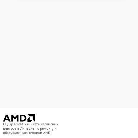
СЦ lip.amd-fix.ru - сеть сервисных
центров в Липецке по ремонту и
обслуживанию техники AMD