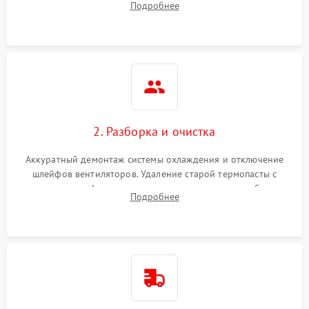
Подробнее
короткое замыкание основных дросселей питания GPU и
Режим работы
памяти.
ПО/Микропрограмма
2. Разборка и очистка
Аккуратный демонтаж системы охлаждения и отключение
шлейфов вентиляторов. Удаление старой термопасты с
кристалла графического чипа и термопрокладок с банок
Подробнее
памяти и зоны VRM. Очистка платы от пыли и окислов.