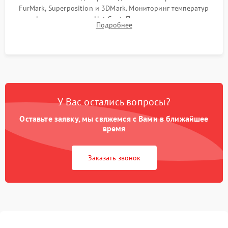
FurMark, Superposition и 3DMark. Мониторинг температур
графического чипа и Hot Spot. Проверка на отсутствие
Подробнее
артефактов изображения, вылетов драйвера и зависаний.
У Вас остались вопросы?
Оставьте заявку, мы свяжемся с Вами в ближайшее
время
Заказать звонок