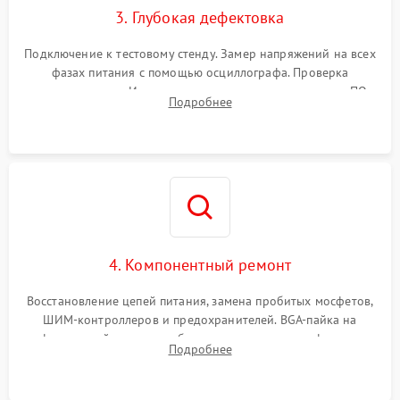
3. Глубокая дефектовка
Подключение к тестовому стенду. Замер напряжений на всех
фазах питания с помощью осциллографа. Проверка
инициализации. Использование специализированного ПО
Подробнее
MATS
4. Компонентный ремонт
Восстановление цепей питания, замена пробитых мосфетов,
ШИМ-контроллеров и предохранителей. BGA-пайка на
инфракрасной станции реболлинг или замена графического
Подробнее
чипа и дефектной памяти GDDR. Прошивка BIOS
программатором.