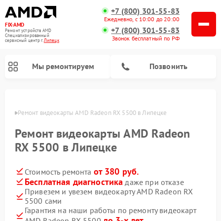
+7 (800) 301-55-83
Ежедневно, с 10:00 до 20:00
FIX-AMD
+7 (800) 301-55-83
Ремонт устройств AMD
Специализированный
Звонок бесплатный по РФ
cервисный центр г.
Липецк
Мы ремонтируем
Позвонить
пецке
Ремонт видеокарты AMD Radeon RX 5500 в Липецке
Ремонт видеокарты AMD Radeon
RX 5500 в Липецке
от 380 руб.
Стоимость ремонта
Бесплатная диагностика
даже при отказе
Привезем и увезем видеокарту AMD Radeon RX
5500 сами
Гарантия на наши работы по ремонту видеокарт
до 3-х лет
AMD Radeon RX 5500