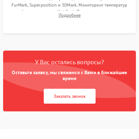
FurMark, Superposition и 3DMark. Мониторинг температур
графического чипа и Hot Spot. Проверка на отсутствие
Подробнее
артефактов изображения, вылетов драйвера и зависаний.
У Вас остались вопросы?
Оставьте заявку, мы свяжемся с Вами в ближайшее
время
Заказать звонок