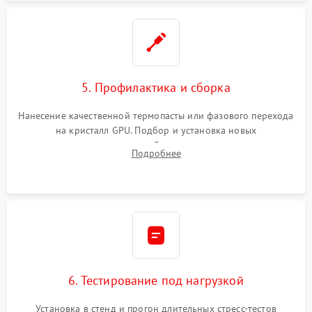
5. Профилактика и сборка
Нанесение качественной термопасты или фазового перехода
на кристалл GPU. Подбор и установка новых
термопрокладок правильной толщины на память и цепи
Подробнее
питания. Монтаж радиатора и бэкплейта, подключение и
проверка кулеров.
6. Тестирование под нагрузкой
Установка в стенд и прогон длительных стресс-тестов