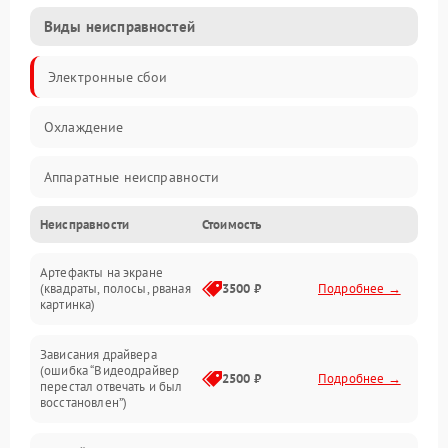
Виды неисправностей
Электронные сбои
Охлаждение
Аппаратные неисправности
Неисправности
Стоимость
Перегрев и термопроблемы
Артефакты на экране
Видео
(квадраты, полосы, рваная
3500 ₽
Подробнее →
картинка)
Программные ошибки
Зависания драйвера
(ошибка “Видеодрайвер
Интерфейсные и коммуникационные проблемы
2500 ₽
Подробнее →
перестал отвечать и был
восстановлен”)
Питание