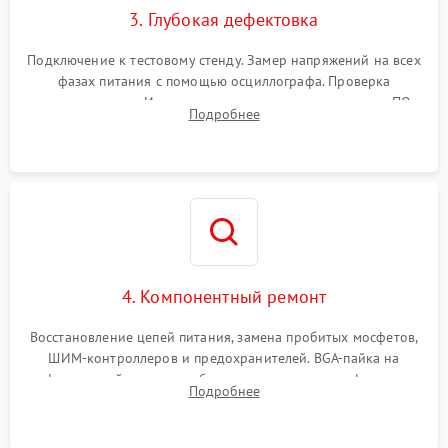
3. Глубокая дефектовка
Подключение к тестовому стенду. Замер напряжений на всех
фазах питания с помощью осциллографа. Проверка
инициализации. Использование специализированного ПО
Подробнее
MATS
4. Компонентный ремонт
Восстановление цепей питания, замена пробитых мосфетов,
ШИМ-контроллеров и предохранителей. BGA-пайка на
инфракрасной станции реболлинг или замена графического
Подробнее
чипа и дефектной памяти GDDR. Прошивка BIOS
программатором.