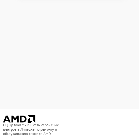
СЦ lip.amd-fix.ru - сеть сервисных
центров в Липецке по ремонту и
обслуживанию техники AMD