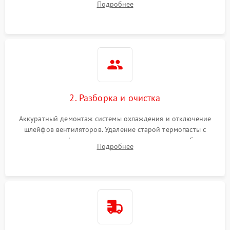
Подробнее
короткое замыкание основных дросселей питания GPU и
Режим работы
памяти.
ПО/Микропрограмма
2. Разборка и очистка
Аккуратный демонтаж системы охлаждения и отключение
шлейфов вентиляторов. Удаление старой термопасты с
кристалла графического чипа и термопрокладок с банок
Подробнее
памяти и зоны VRM. Очистка платы от пыли и окислов.