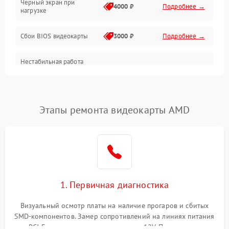
Черный экран при
4000 ₽
Подробнее →
нагрузке
Электропитание
Сбои BIOS видеокарты
3000 ₽
Подробнее →
ПО
Нестабильная работа
Электронные компоненты
после обновления
2000 ₽
Подробнее →
драйверов
Интерфейсы
Этапы ремонта видеокарты AMD
Общие поломки
Система охлаждения
Экран (дисплей)
1. Первичная диагностика
Программные сбои
Визуальный осмотр платы на наличие прогаров и сбитых
SMD-компонентов. Замер сопротивлений на линиях питания
Механические повреждения
PCI-E и дополнительных разъемах 12V. Проверка на