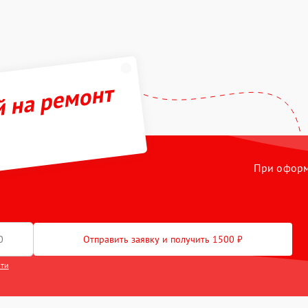
й на ремонт
При оформл
Отправить заявку и получить 1500 ₽
сти