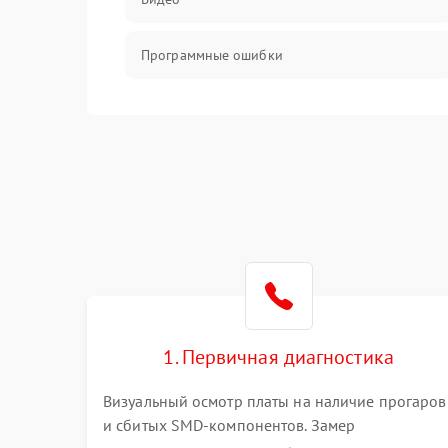
Программные ошибки
Интерфейсные и коммуникационные
проблемы
Питание
Электропитание
ПО
Электронные компоненты
1. Первичная диагностика
Визуальный осмотр платы на наличие прогаров
Интерфейсы
и сбитых SMD-компонентов. Замер