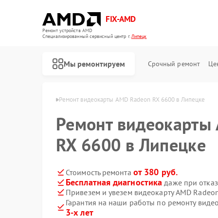
FIX-AMD
Ремонт устройств AMD
Специализированный cервисный центр г.
Липецк
Мы ремонтируем
Срочный ремонт
Це
карт AMD в Липецке
Ремонт видеокарты AMD Radeon RX 6600 в Липецке
Ремонт видеокарты
RX 6600 в Липецке
от 380 руб.
Стоимость ремонта
Бесплатная диагностика
даже при отказ
Привезем и увезем видеокарту AMD Radeo
Гарантия на наши работы по ремонту вид
3-х лет